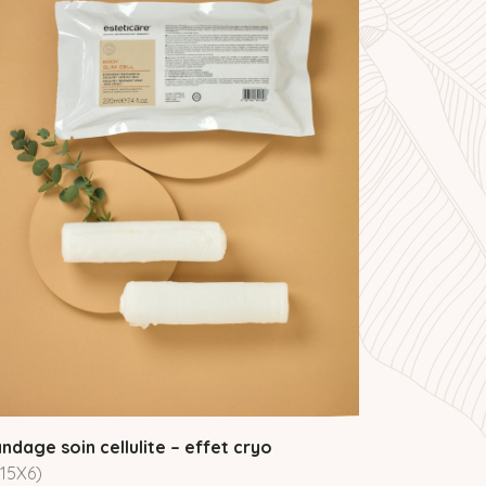
ndage soin cellulite – effet cryo
(15X6)