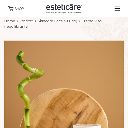
SHOP
Home
>
Prodotti
>
Skincare Face
>
Purity
>
Crema viso
riequilibrante