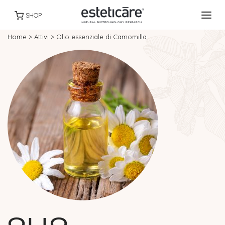
SHOP
Home
>
Attivi
>
Olio essenziale di Camomilla
OLIO